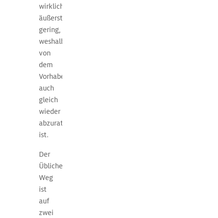
5
wirklich
Knoten
äußerst
wesentlich
gering,
stärker
weshalb
als
von
die
dem
Fließgeschwindigkeit
Vorhaben
des
auch
Flusses
gleich
(etwa
wieder
1
abzuraten
Knoten),
ist.
deshalb
macht
Der
eine
Übliche
Fahrt
Weg
gegen
ist
den
auf
Strom
zwei