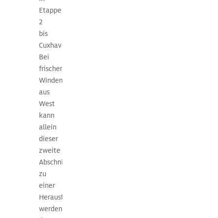
der
Etappe
Website
2
des
bis
Bundesamtes
Cuxhaven.
für
Bei
Seefahrt
frischen
und
Winden
Hydrographie
aus
(BSH)
West
nach
kann
dem
allein
jeweiligen
dieser
Standort
zweite
abgerufen
Abschnitt
werden.
zu
einer
Herausforderung
werden,