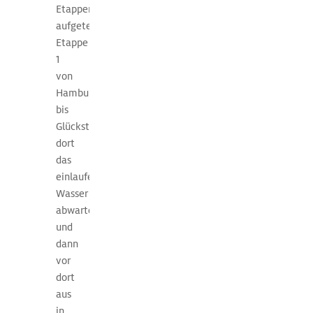
nur
Etappen
wenig
aufgeteilt:
Sinn.
Etappe
Die
1
Törn
von
auf
Hamburg
der
bis
Unterelbe
Glückstadt,
hängen
dort
daher
das
vom
einlaufende
Tidenkalender
Wasser
ab.
abwarten
Die
und
genauen,
dann
vorausberechneten
vor
Gezeitendaten
dort
können
aus
auf
in