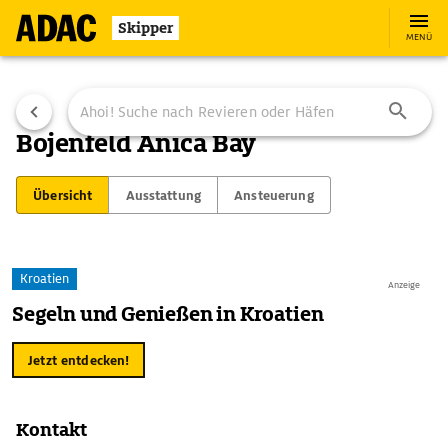
Skipper
MENÜ
Bojenfeld Anica Bay
Übersicht
Ausstattung
Ansteuerung
Kroatien
Anzeige
Segeln und Genießen in Kroatien
Jetzt entdecken!
Kontakt