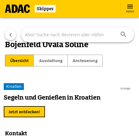
Skipper
MENÜ
Bojenfeld Uvala Soline
Übersicht
Ausstattung
Ansteuerung
Kroatien
Anzeige
Segeln und Genießen in Kroatien
Jetzt entdecken!
Kontakt