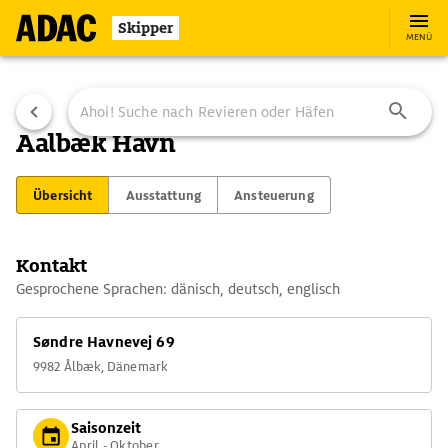
Skipper
MENÜ
Aalbæk Havn
Übersicht
Ausstattung
Ansteuerung
Kontakt
Gesprochene Sprachen: dänisch, deutsch, englisch
Søndre Havnevej 69
9982 Ålbæk, Dänemark
Saisonzeit
April - Oktober