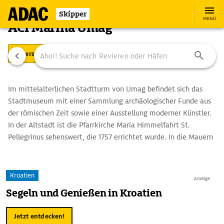
Skipper
MENÜ
ACI Marina Umag
Übersicht
Ausstattung
Ansteuerung
Im mittelalterlichen Stadtturm von Umag befindet sich das
Stadtmuseum mit einer Sammlung archäologischer Funde aus
der römischen Zeit sowie einer Ausstellung moderner Künstler.
In der Altstadt ist die Pfarrkirche Maria Himmelfahrt St.
Pellegrinus sehenswert, die 1757 errichtet wurde. In die Mauern
der Kirche ist eine Reliefplatte des Schutzpatrons der Stadt,
Pellegrinus, aus dem 14. Jh. integriert.
Kroatien
Anzeige
Segeln und Genießen in Kroatien
Jetzt entdecken!