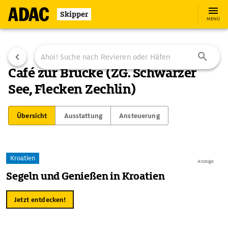
Skipper
MENÜ
Café zur Brücke (ZG. Schwarzer
See, Flecken Zechlin)
Übersicht
Ausstattung
Ansteuerung
Kroatien
Anzeige
Segeln und Genießen in Kroatien
Jetzt entdecken!