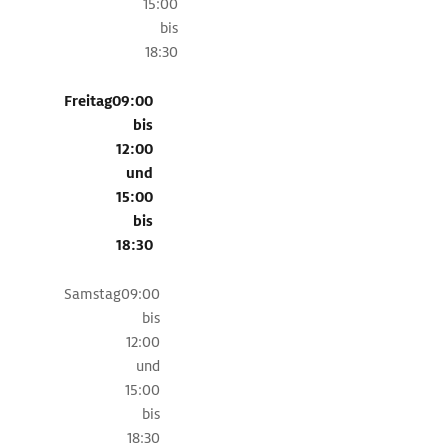
der
15:00
alten
bis
Römerstadt
18:30
Luni
einen
Freitag
09:00
Besuch
bis
abstatten,
12:00
einer
und
der
15:00
wichtigsten
bis
Ausgrabungsstätten
18:30
Norditaliens,
die
Samstag
09:00
sich
bis
in
12:00
der
und
Nähe
15:00
von
bis
Ortonovo
18:30