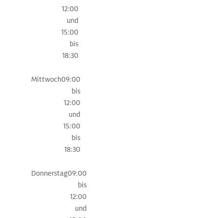
12:00
mit
und
ihren
15:00
ockerfarbenen
bis
Häusern
18:30
und
die
Mittwoch
09:00
lebhafte
bis
Uferpromenade
12:00
erstrecken
und
sich
15:00
im
bis
südlichen
18:30
Teil
der
Bucht.
Donnerstag
09:00
Archäologisch
bis
Interessierte
12:00
können
und