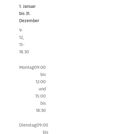
K
Museo
1. Januar
r
Geopalentologico
bis 31.
untergebracht,
o
Dezember
in
a
9-
dem
12,
Roboter,
t
15-
beeindruckende
i
18.30
Fossilien
e
und
Montag
09:00
computergesteuerte
n
bis
Erdbeben-
12:00
Simulationen
und
den
15:00
Besucher
bis
faszinieren.
18:30
Die
Altstadt
Dienstag
09:00
von
bis
Lerici