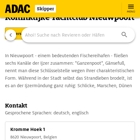
Skipper
MENÜ
Koninklijke Yachtclub Nieuwpoort
Übersicht
Ausstattung
Ansteuerung
In Nieuwpoort - einem bedeutenden Fischereihafen - fließen
sechs Kanäle der Ijzer zusammen: "Ganzenpoot", Gänsefuß,
nennt man diese Schlüsselstelle wegen ihrer charakteristischen
Form. Während in der Stadt selbst das Strandleben brodelt, ist
es an der Ijzermündung ganz ruhig: Schlicke, Marschen, Dünen
sowie Nist- und Ruheplätze hunderter Seevögel sind im
Rahmen einer Führung zu besichtigen. Außerdem findet alle
Kontakt
zwei Jahre als Gedenken an die Hexe Jeanne Panne ein
Gesprochene Sprachen: deutsch, englisch
Hexenfestival in dem Städtchen statt. Wer es verpassen sollte,
kann zumindest ein paar "Heksenkoeken", süße Hexenkuchen
Kromme Hoek 1
mit kandierten Früchten und Rosinen, knabbern.
8620 Nieuwpoort, Belgien