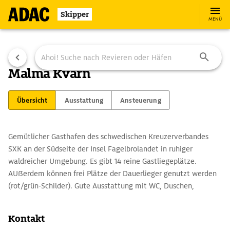
Skipper
MENÜ
Malma Kvarn
Übersicht
Ausstattung
Ansteuerung
Gemütlicher Gasthafen des schwedischen Kreuzerverbandes
SXK an der Südseite der Insel Fagelbrolandet in ruhiger
waldreicher Umgebung. Es gibt 14 reine Gastliegeplätze.
AUßerdem können frei Plätze der Dauerlieger genutzt werden
(rot/grün-Schilder). Gute Ausstattung mit WC, Duschen,
Waschmaschine. AUßer einem Kiosk jedoch keinerlei
Versorgungsmöglichkeiten. Bei stärkeren Winden aus Süd bis
Kontakt
West unruhiges Liegen, da Schwell in den Hafen läuft.