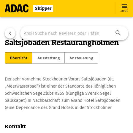
Skipper
MENÜ
Saltsjöbaden Restaurangholmen
Übersicht
Ausstattung
Ansteuerung
Der sehr vornehme Stockholmer Vorort Saltsjöbaden (dt.
„Meerwasserbad") ist einer der Standorte des Königlichen
Schwedischen Segelclubs KSSS (Kungliga Svensk Segel
Sällskapet).In Nachbarschaft zum Grand Hotel Saltsjöbaden
(eine Dependance des Grand Hotels in der Stockholmer
Innenstadt) liegen hier in bester Lage das Clubhaus des KSSS
und zwei Steganlagen.
Kontakt