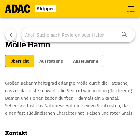
Skipper
MENÜ
Mölle Hamn
Übersicht
Ausstattung
Ansteuerung
Großen Bekanntheitsgrad erlangte Mölle durch die Tatsache,
dass es das erste schwedische Seebad war, in dem gleichzeitig
Damen und Herren baden durften – damals ein Skandal.
Sehenswert ist das Naturreservat mit seinen Steilküsten, das
einen fast südländischen Charakter hat. Felsen und roter Gneis
wechseln mit von Efeu und Geißblatt überwucherten Buchen
und Eichen ab. Am Ende der mautpflichtigen Straße durch das
Kontakt
Naturreservat befindet sich ein Leuchtturm.