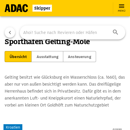
Skipper
MENÜ
Sporthafen Gelting-Mole
Übersicht
Ausstattung
Ansteuerung
Gelting besitzt wie Glücksburg ein Wasserschloss (ca. 1660), das
aber nur von außen besichtigt werden kann. Das dreiflügelige
Herrenhaus befindet sich in Privatbesitz. Dafür gibt es in dem
anerkannten Luft- und Kneippkurort einen Naturlehrpfad, der
vorbei am kleinen Ort Goldhöft zum Naturschutzgebiet
Geltinger Birk führt. In Goldhöft steht die viel fotografierte
Windmühle "Charlotte". Sie stammt von 1824 und trieb ein
Schöpfwerk an, das zur Entwässerung der Niederungen diente.
Kroatien
Anzeige