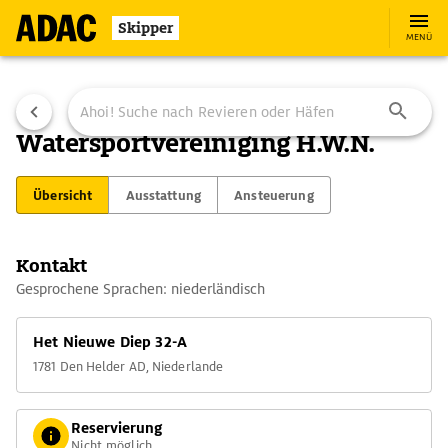
Skipper
MENÜ
Watersportvereiniging H.W.N.
Übersicht
Ausstattung
Ansteuerung
Kontakt
Gesprochene Sprachen: niederländisch
Het Nieuwe Diep 32-A
1781 Den Helder AD, Niederlande
Reservierung
Nicht möglich