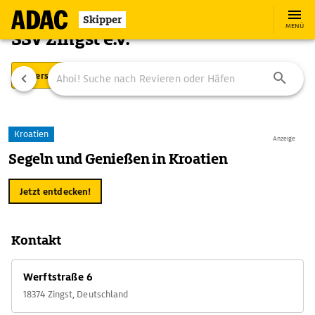
Skipper
MENÜ
SSV Zingst e.V.
Übersicht
Ausstattung
Ansteuerung
Kroatien
Anzeige
Segeln und Genießen in Kroatien
Jetzt entdecken!
Kontakt
Werftstraße 6
18374 Zingst, Deutschland