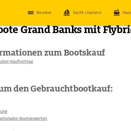
Reviere
Yacht chartern
Hau
ote Grand Banks mit Flybr
ormationen zum Bootskauf
uster-Kaufvertrag
 um den Gebrauchtbootkauf:
rung
nationalen Bootsexperten