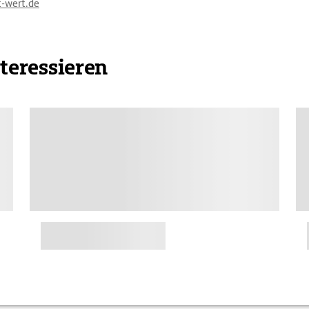
t-wert.de
nteressieren