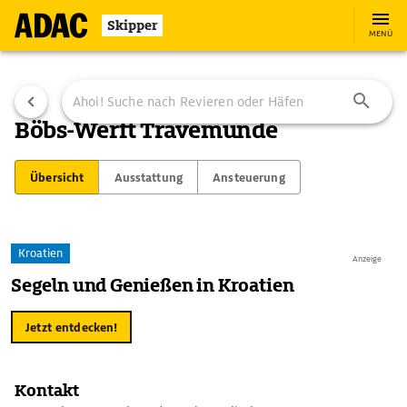
Skipper
MENÜ
Böbs-Werft Travemünde
Übersicht
Ausstattung
Ansteuerung
Kroatien
Anzeige
Segeln und Genießen in Kroatien
Jetzt entdecken!
Kontakt