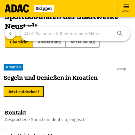
Skipper
MENÜ
Sportboothafen der Stadtwerke
Neustadt
Übersicht
Ausstattung
Ansteuerung
Kroatien
Anzeige
Segeln und Genießen in Kroatien
Jetzt entdecken!
Kontakt
Gesprochene Sprachen: deutsch, englisch