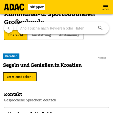
Skipper
MENÜ
Kommunal- u. Sportboothafen
Großenbrode
Übersicht
Ausstattung
Ansteuerung
Kroatien
Anzeige
Segeln und Genießen in Kroatien
Jetzt entdecken!
Kontakt
Gesprochene Sprachen: deutsch