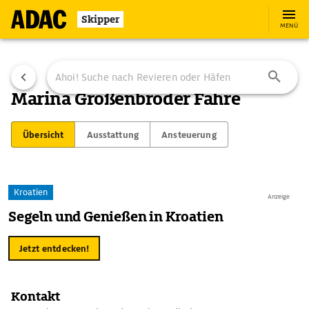
Skipper
MENÜ
Marina Großenbroder Fähre
Übersicht
Ausstattung
Ansteuerung
Kroatien
Anzeige
Segeln und Genießen in Kroatien
Jetzt entdecken!
Kontakt