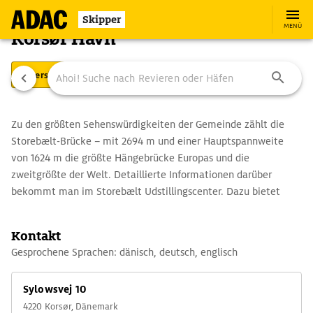
Skipper
MENÜ
Korsør Havn
Übersicht
Ausstattung
Ansteuerung
Zu den größten Sehenswürdigkeiten der Gemeinde zählt die
Storebælt-Brücke – mit 2694 m und einer Hauptspannweite
von 1624 m die größte Hängebrücke Europas und die
zweitgrößte der Welt. Detaillierte Informationen darüber
bekommt man im Storebælt Udstillingscenter. Dazu bietet
eine Aussichtsplattform freien Blick auf die Ost-Brücke. Als vor
1998 der Brückenschlag über den Großen Belt noch nicht
Kontakt
vollzogen war, hatte das Städtchen große Bedeutung als
Gesprochene Sprachen: dänisch, deutsch, englisch
Fährhafen zur Insel Fünen. Nach zehn hektischen Baujahren fiel
Korsør mit seinen gemütlichen Gassen, den Fachwerkhäusern
Sylowsvej 10
und der Kleinstadtatmosphäre in den Dornröschenschlaf.
4220 Korsør, Dänemark