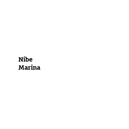
Marina
Bojenfeld
Ankerplatz
Alle Marinas anzeigen
Nibe
Marina
Atlantischer
Ozean
Nordsee
Westliche
Ostsee
Wasserwanderrastplatz
Stadthafen