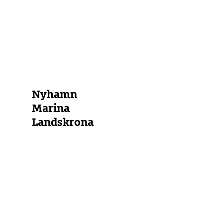
Marina
Bojenfeld
Ankerplatz
Alle Marinas anzeigen
Nyhamn
Marina
Landskrona
Schweden
Südliche
und
Mittlere
Ostsee
Westliche
Ostsee