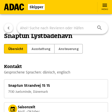
Skipper
MENÜ
Snaptun Lystbadehavn
Übersicht
Ausstattung
Ansteuerung
Kontakt
Gesprochene Sprachen: dänisch, englisch
Snaptun Strandvej 15 15
7130 Juelsminde, Dänemark
Saisonzeit
April - Oktober