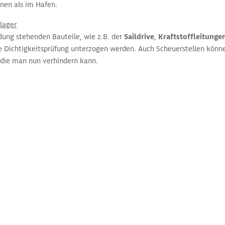
nen als im Hafen.
rlager
dung stehenden Bauteile, wie z.B. der
Saildrive
,
Kraftstoffleitunge
ie Dichtigkeitsprüfung unterzogen werden. Auch Scheuerstellen könn
 die man nun verhindern kann.