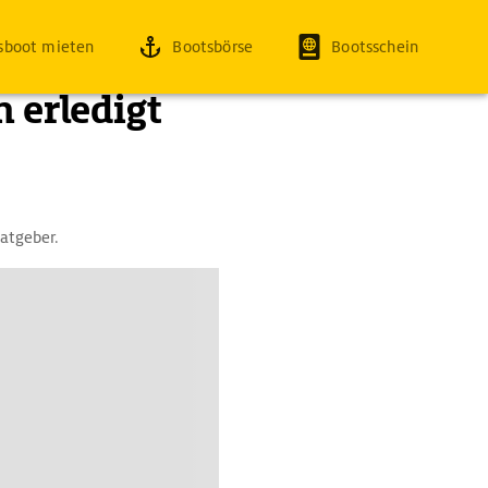
sboot mieten
Bootsbörse
Bootsschein
 erledigt
atgeber.