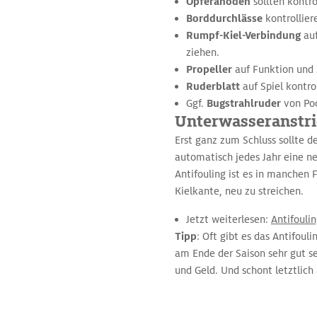
Opferanoden
sollten kontro
Borddurchlässe
kontrollier
Rumpf-Kiel-Verbindung
auf
ziehen.
Propeller
auf Funktion und 
Ruderblatt
auf Spiel kontro
Ggf.
Bugstrahlruder
von Poc
Unterwasseranstr
Erst ganz zum Schluss sollte d
automatisch jedes Jahr eine n
Antifouling ist es in manchen 
Kielkante, neu zu streichen.
Jetzt weiterlesen:
Antifouli
Tipp
: Oft gibt es das Antifou
am Ende der Saison sehr gut s
und Geld. Und schont letztlic