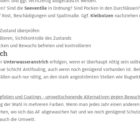
lliert und ggf. rechtzeitig ausgetauscht werden.
en? Sind die
Seeventile
in Ordnung? Sind Pocken in den Durchlässen?
 Rost, Beschädigungen und Spaltmaße. Ggf.
Kielbolzen
nachziehen 
Zustand überprüfen
llieren, Sichtkontrolle des Zustands
ken und Bewuchs befreien und kontrollieren
ich
er
Unterwasseranstrich
erfolgen, wenn er überhaupt nötig sein sollte
eue Schicht Antifouling, auch wenn noch genügend vorhanden ist. Be
Fällen auch nur nötig, an den stark angeströmten Stellen wie Bugsek
ngfolien und Coatings - umweltschonende Alternativen gegen Bewuc
ling der Wahl in mehreren Farben. Wenn man jedes Jahr einen anderen
ehen, wo sich das AF abgewaschen hat und wo noch genügend Schutz 
h auch die Umwelt.