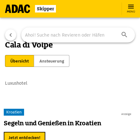
Skipper
MENÜ
Cala di Volpe
Übersicht
Ansteuerung
Luxushotel
Kroatien
Anzeige
Segeln und Genießen in Kroatien
Jetzt entdecken!