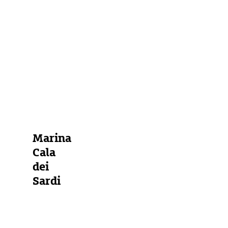
der
Nähe
Marina
Bojenfeld
Ankerplatz
Alle Marinas anzeigen
Marina
Cala
dei
Sardi
Nordsardinien
und
Südkorsika