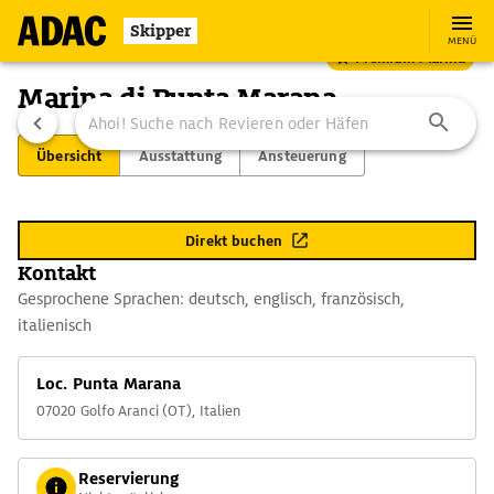
Skipper
MENÜ
Premium Marina
Marina di Punta Marana
Übersicht
Ausstattung
Ansteuerung
Direkt buchen
Kontakt
Gesprochene Sprachen: deutsch, englisch, französisch,
italienisch
Loc. Punta Marana
07020 Golfo Aranci (OT), Italien
Reservierung