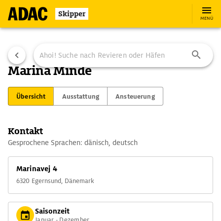
Skipper
MENÜ
Marina Minde
Übersicht
Ausstattung
Ansteuerung
Kontakt
Gesprochene Sprachen: dänisch, deutsch
Marinavej 4
6320 Egernsund, Dänemark
Saisonzeit
Januar - Dezember