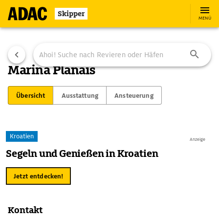
Skipper
MENÜ
Marina Planais
Übersicht
Ausstattung
Ansteuerung
Kroatien
Anzeige
Segeln und Genießen in Kroatien
Jetzt entdecken!
Kontakt