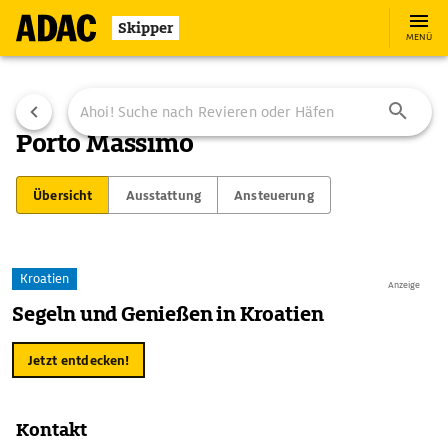
Skipper
MENÜ
Porto Massimo
Übersicht
Ausstattung
Ansteuerung
Kroatien
Anzeige
Segeln und Genießen in Kroatien
Jetzt entdecken!
Kontakt