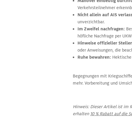
Manöver eindeutig durchf
Verkehrsteilnehmer erkennba
Nicht allein auf AIS verla
unverzichtbar.
Im Zweifel nachfragen:
Bes
höfliche Nachfrage per UKW 
Hinweise offizieller Stell
oder Anweisungen, die beach
Ruhe bewahren:
Hektische
Begegnungen mit Kriegsschiffe
mehr. Vorbereitung und Umsich
Hinweis: Dieser Artikel ist i
erhalten
10 % Rabatt auf die S