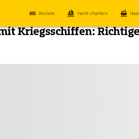
Reviere
Yacht chartern
Hau
it Kriegsschiffen: Richtige