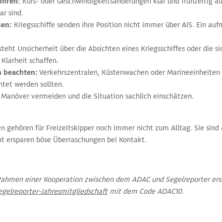
ühren:
Kurs- oder Geschwindigkeitsänderungen klar und frühzeitig au
r sind.
ssen:
Kriegsschiffe senden ihre Position nicht immer über AIS. Ein a
teht Unsicherheit über die Absichten eines Kriegsschiffes oder die s
Klarheit schaffen.
en beachten:
Verkehrszentralen, Küstenwachen oder Marineeinheiten
tet werden sollten.
 Manöver vermeiden und die Situation sachlich einschätzen.
n gehören für Freizeitskipper noch immer nicht zum Alltag. Sie sind
t ersparen böse Überraschungen bei Kontakt.
m Rahmen einer Kooperation zwischen dem ADAC und Segelreporter ers
egelreporter-Jahresmitgliedschaft
mit dem Code ADAC10.