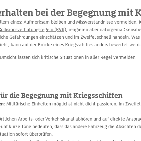
erhalten bei der Begegnung mit K
allem eines: Aufmerksam bleiben und Missverständnisse vermeiden. K
Kollisionsverhütungsregeln (KVR)
, reagieren aber naturgemäß sensib
he Gefährdungen einschätzen und im Zweifel schnell handeln. Was f
ieht, kann auf der Brücke eines Kriegsschiffes anders bewertet werd
Umsicht lassen sich kritische Situationen in aller Regel vermeiden.
für die Begegnung mit Kriegsschiffen
en
: Militärische Einheiten möglichst nicht dicht passieren. Im Zweife
örtlichen Arbeits- oder Verkehrskanal abhören und auf direkte Anspra
ünf kurze Töne bedeuten, dass das andere Fahrzeug die Absichten d
tuation sofort überprüfen.