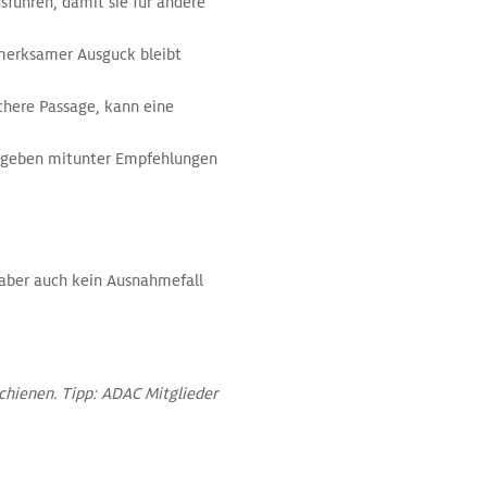
sführen, damit sie für andere
ufmerksamer Ausguck bleibt
ichere Passage, kann eine
 geben mitunter Empfehlungen
 aber auch kein Ausnahmefall
chienen. Tipp: ADAC Mitglieder