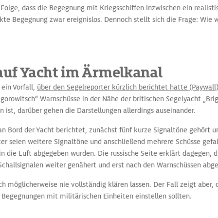
 Folge, dass die Begegnung mit Kriegsschiffen inzwischen ein realistis
ekte Begegnung zwar ereignislos. Dennoch stellt sich die Frage: Wie 
uf Yacht im Ärmelkanal
 ein Vorfall,
über den Segelreporter kürzlich berichtet hatte (Paywall
igorowitsch“ Warnschüsse in der Nähe der britischen Segelyacht „Brig
ist, darüber gehen die Darstellungen allerdings auseinander.
n Bord der Yacht berichtet, zunächst fünf kurze Signaltöne gehört u
er seien weitere Signaltöne und anschließend mehrere Schüsse gefall
n die Luft abgegeben wurden. Die russische Seite erklärt dagegen, di
Schallsignalen weiter genähert und erst nach den Warnschüssen abge
ich möglicherweise nie vollständig klären lassen. Der Fall zeigt aber,
Begegnungen mit militärischen Einheiten einstellen sollten.