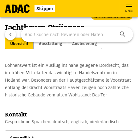
Skipper
MENÜ
Premium Marina
Jachthaven Strijensas
Übersicht
Ausstattung
Ansteuerung
Lohnenswert ist ein Ausflug ins nahe gelegene Dordrecht, das
im frühen Mittelalter das wichtigste Handelszentrum in
Holland war. Besonders an der Hauptgeschäftsmeile Voorstraat
entlang der Gracht Voorstraats Haven zeugen noch zahlreiche
historische Gebäude vom alten Wohlstand: Das Tor
Groothoofdspoort mit dem Steinrelief der "Jungfrau von
Dordrecht", das alte Augustinerkloster Het Hof mit dem
Kontakt
Ständesaal, in dem 1572 unter Wilhelm von Oranien der
Gesprochene Sprachen: deutsch, englisch, niederländisch
Aufstand gegen die Spanier besiegelt wurde und das frühere
Stadhuis mit seiner im 19. Jh. hinzugefügten klassizistischen