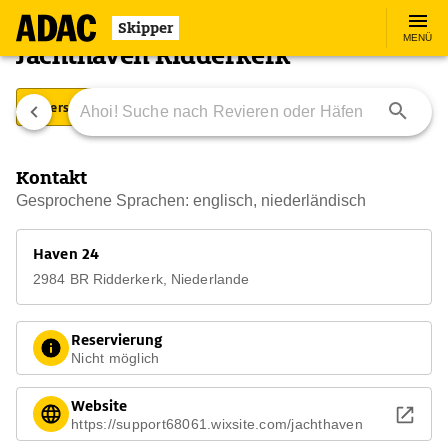
Skipper
MENÜ
Jachthaven Ridderkerk
Übersicht
Ausstattung
Ansteuerung
Kontakt
Gesprochene Sprachen: englisch, niederländisch
Haven 24
2984 BR Ridderkerk, Niederlande
Reservierung
Nicht möglich
Website
https://support68061.wixsite.com/jachthaven