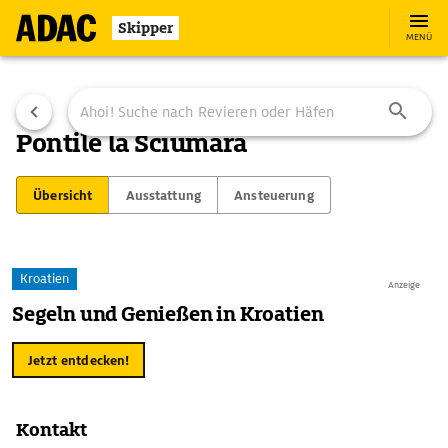
Skipper
MENÜ
Pontile la Sciumara
Übersicht
Ausstattung
Ansteuerung
Kroatien
Anzeige
Segeln und Genießen in Kroatien
Jetzt entdecken!
Kontakt