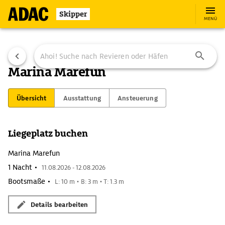
Skipper
MENÜ
Marina Marefun
Übersicht
Ausstattung
Ansteuerung
Liegeplatz buchen
Marina Marefun
1 Nacht •
11.08.2026 - 12.08.2026
Bootsmaße •
L: 10 m • B: 3 m • T: 1.3 m
Details bearbeiten