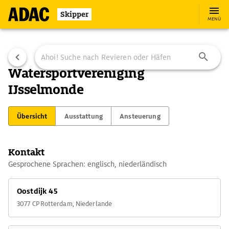
Skipper
MENÜ
Watersportvereniging
IJsselmonde
Übersicht
Ausstattung
Ansteuerung
Kontakt
Gesprochene Sprachen: englisch, niederländisch
Oostdijk 45
3077 CP Rotterdam, Niederlande