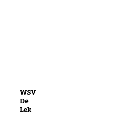
in
der
Nähe
Marina
Bojenfeld
Ankerplatz
Alle Marinas anzeigen
WSV
De
Lek
Atlantischer
Ozean
Staande